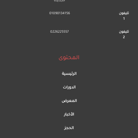
الجديدة
تليفون
01090134156
1
تليفون
0226225557
2
المحتوى
الرئيسية
الدورات
المعرض
الأخبار
الحجز