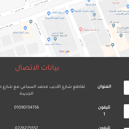
بيانات الاتصال
العنوان
تقاطع شارع الأديب محمد السباعي مع شارع ط
الجديدة
تليفون
01090134156
1
تليفون
0226225557