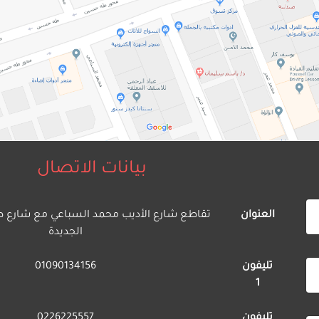
بيانات الاتصال
العنوان
تقاطع شارع الأديب محمد السباعي مع شارع ط
الجديدة
تليفون
01090134156
1
تليفون
0226225557